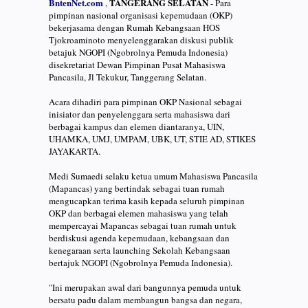
BntenNet.com
TANGERANG SELATAN
,
- Para
pimpinan nasional organisasi kepemudaan (OKP)
bekerjasama dengan Rumah Kebangsaan HOS
Tjokroaminoto menyelenggarakan diskusi publik
betajuk NGOPI (Ngobrolnya Pemuda Indonesia)
disekretariat Dewan Pimpinan Pusat Mahasiswa
Pancasila, Jl Tekukur, Tanggerang Selatan.
Acara dihadiri para pimpinan OKP Nasional sebagai
inisiator dan penyelenggara serta mahasiswa dari
berbagai kampus dan elemen diantaranya, UIN,
UHAMKA, UMJ, UMPAM, UBK, UT, STIE AD, STIKES
JAYAKARTA.
Medi Sumaedi selaku ketua umum Mahasiswa Pancasila
(Mapancas) yang bertindak sebagai tuan rumah
mengucapkan terima kasih kepada seluruh pimpinan
OKP dan berbagai elemen mahasiswa yang telah
mempercayai Mapancas sebagai tuan rumah untuk
berdiskusi agenda kepemudaan, kebangsaan dan
kenegaraan serta launching Sekolah Kebangsaan
bertajuk NGOPI (Ngobrolnya Pemuda Indonesia).
"Ini merupakan awal dari bangunnya pemuda untuk
bersatu padu dalam membangun bangsa dan negara,