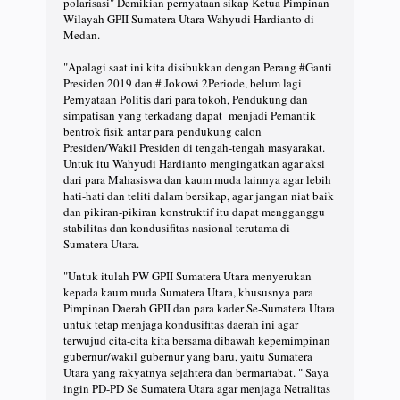
polarisasi" Demikian pernyataan sikap Ketua Pimpinan
Wilayah GPII Sumatera Utara Wahyudi Hardianto di
Medan.
"Apalagi saat ini kita disibukkan dengan Perang #Ganti
Presiden 2019 dan # Jokowi 2Periode, belum lagi
Pernyataan Politis dari para tokoh, Pendukung dan
simpatisan yang terkadang dapat menjadi Pemantik
bentrok fisik antar para pendukung calon
Presiden/Wakil Presiden di tengah-tengah masyarakat.
Untuk itu Wahyudi Hardianto mengingatkan agar aksi
dari para Mahasiswa dan kaum muda lainnya agar lebih
hati-hati dan teliti dalam bersikap, agar jangan niat baik
dan pikiran-pikiran konstruktif itu dapat mengganggu
stabilitas dan kondusifitas nasional terutama di
Sumatera Utara.
"Untuk itulah PW GPII Sumatera Utara menyerukan
kepada kaum muda Sumatera Utara, khususnya para
Pimpinan Daerah GPII dan para kader Se-Sumatera Utara
untuk tetap menjaga kondusifitas daerah ini agar
terwujud cita-cita kita bersama dibawah kepemimpinan
gubernur/wakil gubernur yang baru, yaitu Sumatera
Utara yang rakyatnya sejahtera dan bermartabat. " Saya
ingin PD-PD Se Sumatera Utara agar menjaga Netralitas