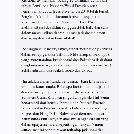
KEADILAN menilai, "Jelang Pelaksanaan demokrasi
rakyat Pemilihan Presiden/Wakil Presiden serta
Pemilihan anggota legislative tahun 2019 telah terjadi
Pengkotak-kotakan diantara lapisan masyarakat,
terkhusus kaum muda di Sumatera Utara. PW GPII
melihat situasi demikian sungguh tidak baik dan sehat
dalam mewujudkan daerah ini menjadi daerah aman,
damai, sejahtera dan bermartabat".
"Sehingga sulit rasanya masyarakat melihat objektivitas
dalam setiap gerakan baik individu maupun kelompok
yang menyuarakan kritik sosial dan Politik baik di darat
(lingkungan masyarakat) maupun udara (dunia medsos).
Selalu ada aksi dan reaksi, sebab dan akibat".
"Ini adalah alarm ( tanda pengingat ) bagi kita semua,
terutama kaum muda. Beberapa hari ini telah terjadi aksi
demonstrasi yang cukup massif dibeberapa kota di
Sumatera Utara, Kita mengingatkan agar aksi ini benar-
benar steril dari bentuk- bentuk dan Praktek-Praktek
Politisasi dan Penyusupun dari kelompok kepentingan
Pilpres dan Pileg 2019, Bahwa aksi demonstarsi dari
kaum muda khususnya mahasiswa sangat kita dukung
dalam upaya membela kepentingan rakyat. Namun
situasi saat ini sangat rawan terhadap politisasi dan