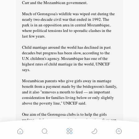
Carr and the Mozambican government.
Much of Gorongosa's wildlife was wiped out during the
nearly two-decade civil war that ended in 1992. The
park is in an opposition area in central Mozambique,
where political tensions led to sporadic clashes in the
last few years.
Child marriage around the world has declined in past
decades but progress has been slow, according to the
U.N. children's agency. Mozambique has one of the
highest rates of child marriage in the world, UNICEF
says.
Mozambican parents who give girls away in marriage
benefit from a payment made by the bridegroom's family,
and it also "removes a mouth to feed — an important
consideration for families living below or only slightly
above the poverty line," UNICEF said.
One aim of the Gorongosa clubs is to help the girls
understand that, once armed with an education, they can
seek the same kinds of opportunities as the boys. Some
boys have been allowed to join in the club's activities.