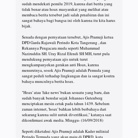
sudah mendekati pemilu 2019, karena dari berita yang
tidak benar atau hoax masyarakat yang melihat atau
membaca berita tersebut jadi salah prnafsiran dan ini
sangat bahaya bagi bangsa ini oleh karena itu kita harus
bijak.
Senada dengan pernyataan tersebut, Ajis Pramuji ketua
DPD Garda Rajawali Perindo Kota Tangerang , dan
Rekannya Pengacara muda seperti Muhammad
Naziruddin SH. Uray Rizal Efendi SH MH, turut pula
mendukung pernyataan ajis untuk turut
mengkampanyekan gerakan anti Hoax, karena
menurutnya, sosok Ajis Pramuji adalah Pemuda yang
sangat peduli terhadap lingkungan dan ia sangat kontra
bahaya munculnya berita hoax.
"Hoax' atau 'fake news' bukan sesuatu yang baru, dan
sudah banyak beredar sejak Johannes Gutenberg
menciptakan mesin cetak pada tahun 1439. Sebelum
zaman internet, 'hoax' bahkan lebih berbahaya dari
sekarang karena sulit untuk diverifikasi," katanya saat
dikonfirmasi awak media. Minggu- (16/09/2018)
Seperti diketahui Ajis Pramuji adalah Kader milinial
Perindo Termuda yang akan maju di DPRD kota