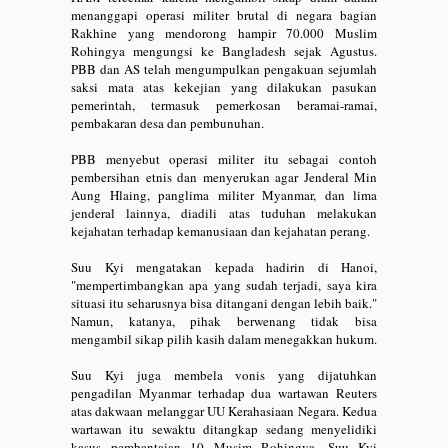
menanggapi operasi militer brutal di negara bagian
Rakhine yang mendorong hampir 70.000 Muslim
Rohingya mengungsi ke Bangladesh sejak Agustus.
PBB dan AS telah mengumpulkan pengakuan sejumlah
saksi mata atas kekejian yang dilakukan pasukan
pemerintah, termasuk pemerkosan beramai-ramai,
pembakaran desa dan pembunuhan.
PBB menyebut operasi militer itu sebagai contoh
pembersihan etnis dan menyerukan agar Jenderal Min
Aung Hlaing, panglima militer Myanmar, dan lima
jenderal lainnya, diadili atas tuduhan melakukan
kejahatan terhadap kemanusiaan dan kejahatan perang.
Suu Kyi mengatakan kepada hadirin di Hanoi,
"mempertimbangkan apa yang sudah terjadi, saya kira
situasi itu seharusnya bisa ditangani dengan lebih baik."
Namun, katanya, pihak berwenang tidak bisa
mengambil sikap pilih kasih dalam menegakkan hukum.
Suu Kyi juga membela vonis yang dijatuhkan
pengadilan Myanmar terhadap dua wartawan Reuters
atas dakwaan melanggar UU Kerahasiaan Negara. Kedua
wartawan itu sewaktu ditangkap sedang menyelidiki
kasus pembantaian 10 Musim Rohingya. Suu Kyi