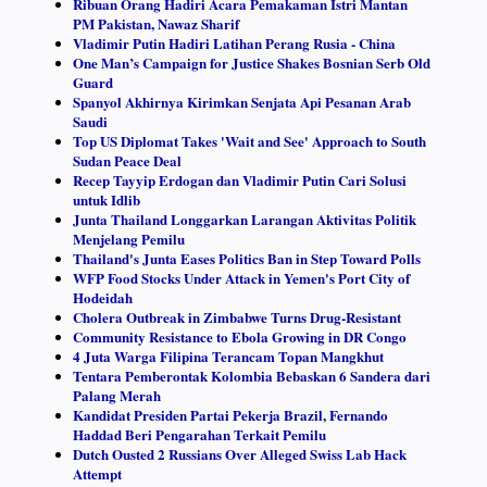
Ribuan Orang Hadiri Acara Pemakaman Istri Mantan
PM Pakistan, Nawaz Sharif
Vladimir Putin Hadiri Latihan Perang Rusia - China
One Man’s Campaign for Justice Shakes Bosnian Serb Old
Guard
Spanyol Akhirnya Kirimkan Senjata Api Pesanan Arab
Saudi
Top US Diplomat Takes 'Wait and See' Approach to South
Sudan Peace Deal
Recep Tayyip Erdogan dan Vladimir Putin Cari Solusi
untuk Idlib
Junta Thailand Longgarkan Larangan Aktivitas Politik
Menjelang Pemilu
Thailand's Junta Eases Politics Ban in Step Toward Polls
WFP Food Stocks Under Attack in Yemen's Port City of
Hodeidah
Cholera Outbreak in Zimbabwe Turns Drug-Resistant
Community Resistance to Ebola Growing in DR Congo
4 Juta Warga Filipina Terancam Topan Mangkhut
Tentara Pemberontak Kolombia Bebaskan 6 Sandera dari
Palang Merah
Kandidat Presiden Partai Pekerja Brazil, Fernando
Haddad Beri Pengarahan Terkait Pemilu
Dutch Ousted 2 Russians Over Alleged Swiss Lab Hack
Attempt