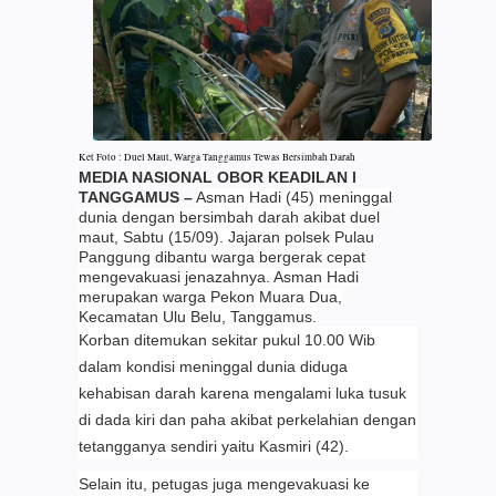
Ket Foto : Duel Maut, Warga Tanggamus Tewas Bersimbah Darah
MEDIA NASIONAL OBOR KEADILAN l
TANGGAMUS –
Asman Hadi (45) meninggal
dunia dengan bersimbah darah akibat duel
maut, Sabtu (15/09). Jajaran polsek Pulau
Panggung dibantu warga bergerak cepat
mengevakuasi jenazahnya. Asman Hadi
merupakan warga Pekon Muara Dua,
Kecamatan Ulu Belu, Tanggamus.
Korban ditemukan sekitar pukul 10.00 Wib
dalam kondisi meninggal dunia diduga
kehabisan darah karena mengalami luka tusuk
di dada kiri dan paha akibat perkelahian dengan
tetangganya sendiri yaitu Kasmiri (42).
Selain itu, petugas juga mengevakuasi ke